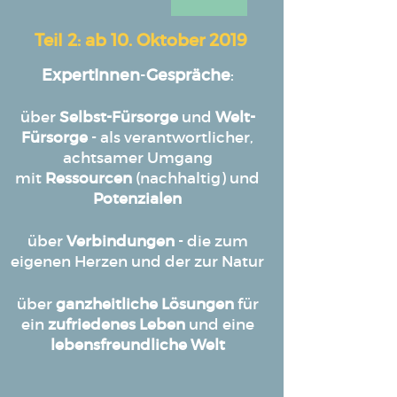
Teil 2:
ab 10. Oktober 2019
ExpertInnen
-
Gespräche
:
über
Selbst-Fürsorge
und
Welt-
Fürsorge
- als verantwortlicher,
achtsamer Umgang
mit
Ressourcen
(nachhaltig) und
Potenzialen
über
Verbindungen
- die zum
eigenen Herzen und der zur Natur
​​​​​​​über
ganzheitliche Lösungen
für
ein
zufriedenes
Leben
und eine
lebensfreundliche Welt