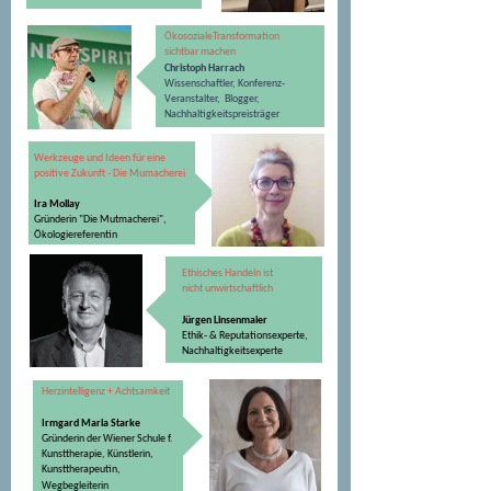
Ökosoziale
Transformation
sichtbar machen
Christoph Harrach
Wissenschaftler,
Konferenz-
Veranstalter,
Blogger,
Nachhaltigkeits
preisträger
Werkzeuge und Ideen für eine
positive Zukunft - Die Mumacherei
Ira Mollay
Gründerin "Die Mutmacherei",
Ökologiereferentin
Ethisches Handeln ist
nicht unwirtschaftlich
Jürgen Linsenmaier
Ethik- & Reputationsexperte,
​​​​​​​Nachhaltigkeitsexperte
Herzintelligenz + Achtsamkeit
Irmgard Maria Starke
Gründerin der Wiener Schule f.
Kunsttherapie, Künstlerin,
Kunsttherapeutin,
Wegbegleiterin