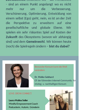
- sind an einem Punkt angelangt wo es nicht
mehr nur um die Verbesserung,
Verschönerung, Optimierung, Entwicklung von
einem selbst (Ego) geht, nein, es ist an der Zeit
die Perspektive zu erweitern auf eine
gesellschaftliche und globale Ebene. Wir
spielen ein sehr riskantes Spiel auf Kosten der
Zukunft
des Ökosystems (wovon wir abhängig
sind) und dem
Gemeinwohl
. Wir können heute
(noch) die Spielregeln ändern –
bist du dabei?
Bewusster Konsum kann die Welt
verändern
Dr. Meike Gebhard
GF der
führenden Internet-Community für
strateg. u. nachhaltigen Konsum
LOVE.GROW.CONNECT.
Laura Malina Seiler
Mindful Empowerment Coach
Podcasterin,
Autorin, Gründerin