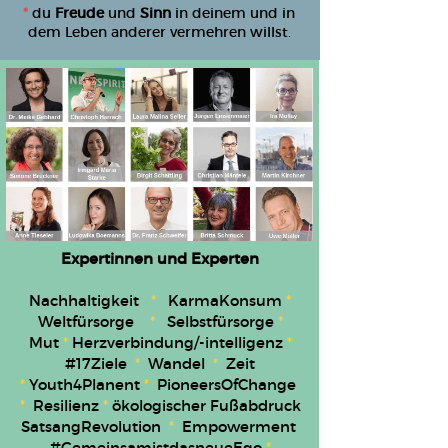
*
du
Freude
und
Sinn
in deinem und in
dem Leben anderer vermehren willst.
Expertinnen und Experten
Nachhaltigkeit
*
KarmaKonsum
*
Weltfürsorge
*
Selbstfürsorge
*
Mut
*
Herzverbindung/-intelligenz
*
#17Ziele
*
Wandel
*
Zeit
*
Youth4Planent
*
P
ioneersOfChange
*
Resilienz
*
ökologischer Fußabdruck
SatsangRevolution
*
Empowerment
#
GemeinsamistdasneueEgo
*