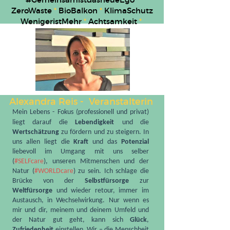
ZeroWaste
*
BioBalkon
*
KlimaSchutz
WenigeristMehr
*
Achtsamkeit
*
Alexandra Reis - Veranstalterin
Mein Lebens - Fokus (professionell und privat)
liegt darauf die
Lebendigkeit
und die
Wertschätzung
zu fördern und zu steigern. In
uns allen liegt die
Kraft
und das
Potenzial
liebevoll im Umgang mit uns selber
(
#SELFcare
), unseren Mitmenschen und der
Natur (
#WORLDcare
) zu sein. Ich schlage die
Brücke von der
Selbstfürsorge
zur
Weltfürsorge
und wieder retour, immer im
Austausch, in Wechselwirkung. Nur wenn es
mir und dir, meinem und deinem Umfeld und
der Natur gut geht, kann sich
Glück
,
Zufriedenheit
einstellen. Wir – die Menschheit