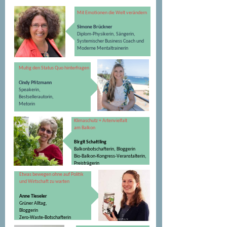
Mit Emotionen die Welt verändern
Simone Brückner
Diplom-Physikerin, Sängerin,
Systemischer Business Coach und
Moderne Mentaltrainerin
Mutig den Status Quo hinterfragen
Cindy Pfitzmann
Speakerin,
Bestsellerautorin,
Metorin
K​​​
limaschutz + Artenvielfalt
am Balkon
Birgit Schattling
Balkonbotschafterin,
Bloggerin
Bio-Balkon-Kongress-Veranstalterin,
Preisträgerin
Etwas bewegen ohne auf Politik
und Wirtschaft
zu warten
Anne Tieseler
Grüner Alltag,
Bloggerin
Zero-Waste-Botschafterin