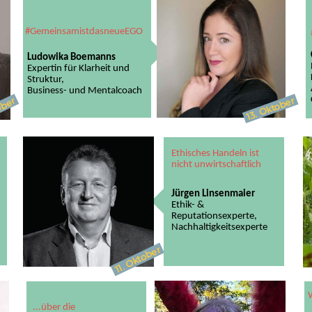
#GemeinsamistdasneueEGO
Ludowika Boemanns
Expertin für Klarheit und
Struktur,
Business- und Mentalcoach
Oktober
ober
13.
Ethisches Handeln ist
nicht unwirtschaftlich
Jürgen Linsenmaier
Ethik- &
Reputationsexperte,
​​​​​​​Nachhaltigkeitsexperte
Oktober
11.
...über die