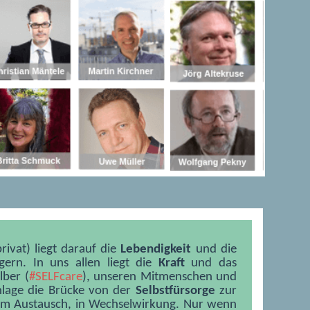
rivat) liegt darauf die
Lebendigkeit
und die
gern. In uns allen liegt die
Kraft
und das
lber (
#SELFcare
), unseren Mitmenschen und
chlage die Brücke von der
Selbstfürsorge
zur
im Austausch, in Wechselwirkung. Nur wenn