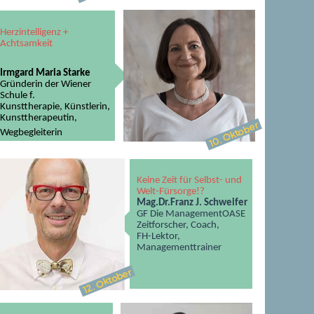
Herzintelligenz +
Achtsamkeit
Irmgard Maria Starke
Gründerin der Wiener
Schule f.
Kunsttherapie, Künstlerin,
Kunsttherapeutin,
. Oktober
Wegbegleiterin
10
K​​​
eine Zeit für Selbst- und
Welt-Fürsorge!?
Mag.Dr.Franz J. Schweifer
GF
Die ManagementOASE
Zeitforscher, Coach,
FH-Lektor,
Managementtrainer
Oktober
12.