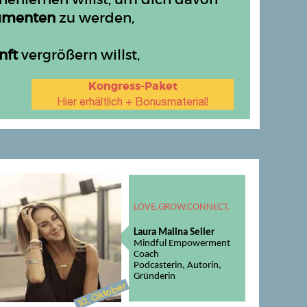
umenten
zu werden,
nft
vergrößern willst,
Kongress-Paket
Hier erhältlich + Bonusmaterial!
LOVE.GROW.CONNECT.
Laura Malina Seiler
Mindful Empowerment
Coach
Podcasterin,
Autorin,
Gründerin
. Oktober
10