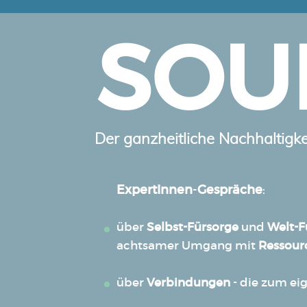
SOU
Der ganzheitliche Nachhaltigk
ExpertInnen
-
Gespräche
:
über
Selbst-Fürsorge
und
Welt-F
achtsamer Umgang mit
Ressou
über
Verbindungen
- die zum ei