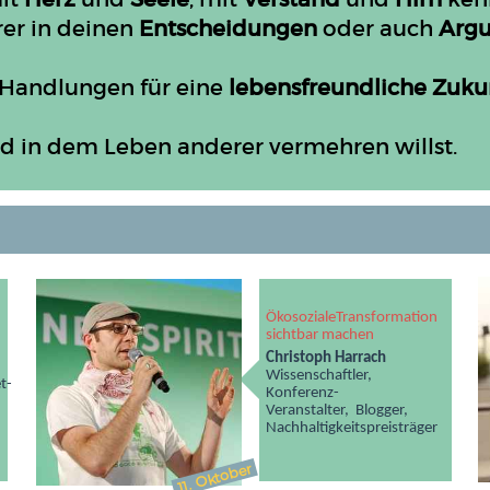
rer in deinen
Entscheidungen
oder auch
Arg
Handlungen für eine
lebensfreundliche Zuku
d in dem Leben anderer vermehren willst.
Ökosoziale
Transformation
sichtbar machen
Christoph Harrach
Wissenschaftler,
t-
Konferenz-
Veranstalter,
Blogger,
Nachhaltigkeits
preisträger
Oktober
11.