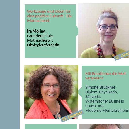
Werkzeuge und Ideen für
eine positive Zukunft - Die
Mumacherei
Ira Mollay
Gründerin "Die
Mutmacherei",
Ökologiereferentin
Okto
12.
Mit Emotionen die Welt
verändern
Simone Brückner
Diplom-Physikerin,
Sängerin,
Systemischer Business
Coach und
Moderne Mentaltraineri
. Oktober
10