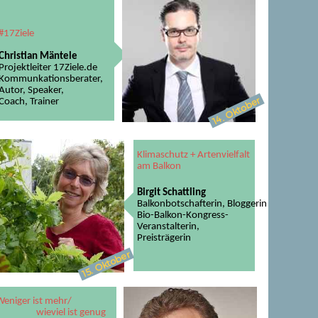
#17Ziele
Christian Mäntele
Projektleiter 17Ziele.de
Kommunkationsberater,
Autor, Speaker,
Oktober
Coach, Trainer
14.
K​​​
limaschutz + Artenvielfalt
am Balkon
Birgit Schattling
Balkonbotschafterin,
Bloggerin
Bio-Balkon-Kongress-
Veranstalterin,
Preisträgerin
Oktober
15.
Weniger ist mehr/
​​​​​​​
wieviel ist genug