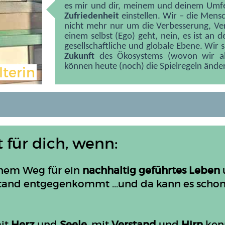
es mir und dir, meinem und deinem Umfe
Zufriedenheit
einstellen. Wir – die Mens
nicht mehr nur um die Verbesserung, Ve
einem selbst (Ego) geht, nein, es ist an d
gesellschaftliche und globale Ebene. Wir s
Zukunft
des Ökosystems (wovon wir a
können heute (noch) die Spielregeln ände
lterin
 für dich, wenn:
nem Weg für ein
nachhaltig geführtes Leben
rstand entgegenkommt ...und da kann es schon
it
Herz
und
Seele
, mit
Verstand
und
Hirn
ken