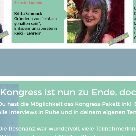
Selbsterlaubnis
Britta Schmuck
a
Gründerin von "einfach
gehalten sein",
Entspannungsberaterin
ober
Reiki – Lehrerin
14. Oktober
Kongress ist nun zu Ende, doch
Du hast die Möglichkeit das Kongress-Pakett inkl
alle Interviews in Ruhe und in deinem eigenen T
Die Resonanz war wundervoll, viele TeilnehmerInn