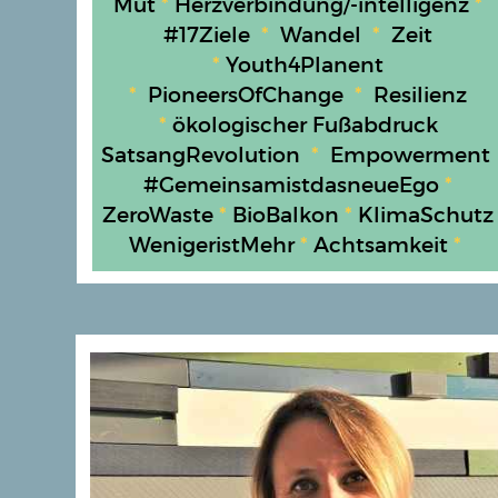
Mut
*
Herzverbindung/-intelligenz
*
#17Ziele
*
Wandel
*
Zeit
*
Youth4Planent
*
P
ioneersOfChange
*
Resilienz
*
ökologischer Fußabdruck
SatsangRevolution
*
Empowerment
#
GemeinsamistdasneueEgo
*
ZeroWaste
*
BioBalkon
*
KlimaSchutz
WenigeristMehr
*
Achtsamkeit
*