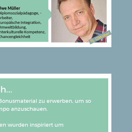
Uwe Müller
Diplomsozialpädagoge, -
rbeiter,
Europäische Integration,
Umweltbildung,
Oktober
Interkulturelle Kompetenz,
Chancengleichheit
15.
...
. Bonusmaterial zu erwerben, um so
empo anzuschauen.
en wurden inspiriert um