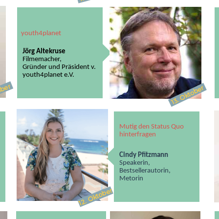
youth4planet
Jörg Altekruse
Filmemacher,
Gründer und Präsident v.
youth4planet e.V.
ber
Oktober
13.
Mutig den Status Quo
hinterfragen
Cindy Pfitzmann
Speakerin,
Bestsellerautorin,
Metorin
n
Oktober
12.